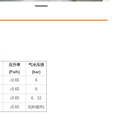
。
压升率
气冷压强
(Pa/h)
(bar)
≤
0.65
6
≤
0.65
6
≤
0.65
6
、
12
≤
0.65
6(
外循环
)