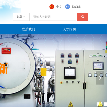
中文
English
文章
ꀁ
끠
联系我们
人才招聘
넲