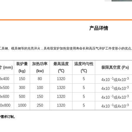
产品详情
工具钢、模具钢等的光亮淬火，具有双室炉加热室使用寿命长和高压气淬炉工件变形小的优点
装炉量
加热功率
最高温度
温度均匀性
寸
(mm)
极限真空度
(Pa)
(kg)
(kw)
(
℃
)
(
℃
)
0x400
150
80
1320
5
-1
-3
4x10
或
4x10
0x500
300
100
1320
5
-1
-3
4x10
或
4x10
0x600
500
150
1320
5
-1
-3
4x10
或
4x10
0x800
1000
250
1320
5
-1
-3
4x10
或
4x10
户需求订制。